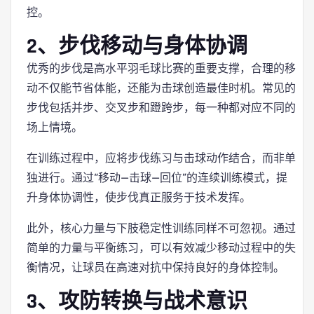
控。
2、步伐移动与身体协调
优秀的步伐是高水平羽毛球比赛的重要支撑，合理的移
动不仅能节省体能，还能为击球创造最佳时机。常见的
步伐包括并步、交叉步和蹬跨步，每一种都对应不同的
场上情境。
在训练过程中，应将步伐练习与击球动作结合，而非单
独进行。通过“移动—击球—回位”的连续训练模式，提
升身体协调性，使步伐真正服务于技术发挥。
此外，核心力量与下肢稳定性训练同样不可忽视。通过
简单的力量与平衡练习，可以有效减少移动过程中的失
衡情况，让球员在高速对抗中保持良好的身体控制。
3、攻防转换与战术意识