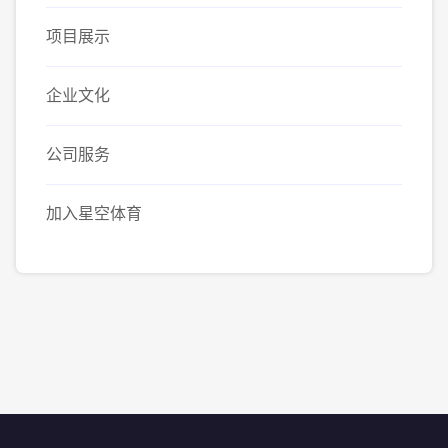
项目展示
企业文化
公司服务
加入星空体育