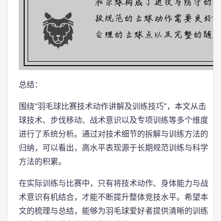
总结：
围绕“羽毛球比赛技术动作讲解及训练技巧”，本文从击
球技术、步伐移动、战术意识以及专项训练等多个维度
进行了系统分析。通过对技术细节的拆解与训练方法的
归纳，可以看出，高水平表现源于长期规范训练与科学
方法的积累。
在实际训练与比赛中，只有将技术动作、身体能力与战
术意识有机结合，才能不断提升整体竞技水平。希望本
文的梳理与总结，能够为羽毛球爱好者提供清晰的训练