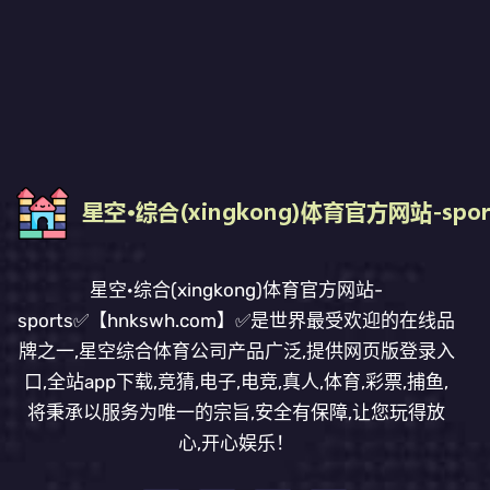
星空·综合(xingkong)体育官方网站-
sports✅【hnkswh.com】✅是世界最受欢迎的在线品
牌之一,星空综合体育公司产品广泛,提供网页版登录入
口,全站app下载,竞猜,电子,电竞,真人,体育,彩票,捕鱼,
将秉承以服务为唯一的宗旨,安全有保障,让您玩得放
心,开心娱乐！