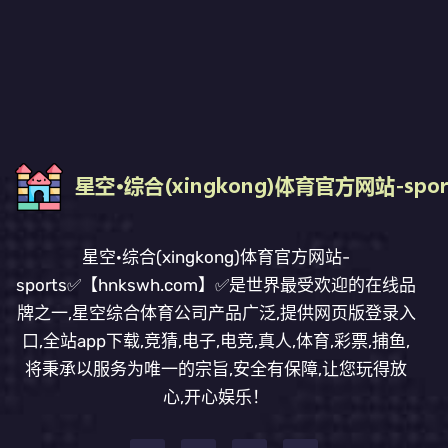
星空·综合(xingkong)体育官方网站-
sports✅【hnkswh.com】✅是世界最受欢迎的在线品
牌之一,星空综合体育公司产品广泛,提供网页版登录入
口,全站app下载,竞猜,电子,电竞,真人,体育,彩票,捕鱼,
将秉承以服务为唯一的宗旨,安全有保障,让您玩得放
心,开心娱乐！