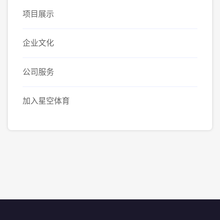
项目展示
企业文化
公司服务
加入星空体育