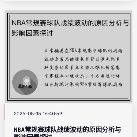
2026-05-15 16:40:59
NBA常规赛球队战绩波动的原因分析与