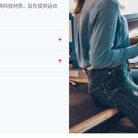
高科技材质，旨在提供运动