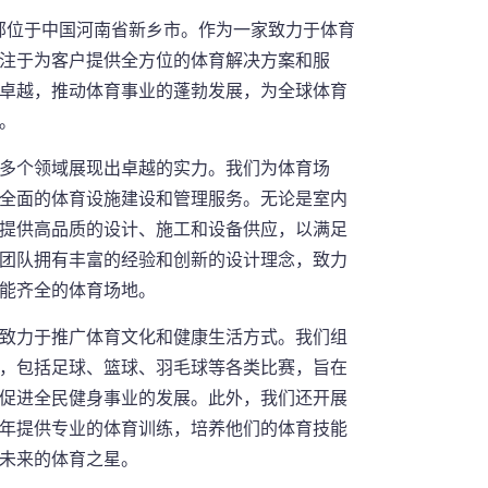
总部位于中国河南省新乡市。作为一家致力于体育
注于为客户提供全方位的体育解决方案和服
卓越，推动体育事业的蓬勃发展，为全球体育
。
多个领域展现出卓越的实力。我们为体育场
全面的体育设施建设和管理服务。无论是室内
提供高品质的设计、施工和设备供应，以满足
团队拥有丰富的经验和创新的设计理念，致力
能齐全的体育场地。
致力于推广体育文化和健康生活方式。我们组
，包括足球、篮球、羽毛球等各类比赛，旨在
促进全民健身事业的发展。此外，我们还开展
年提供专业的体育训练，培养他们的体育技能
未来的体育之星。