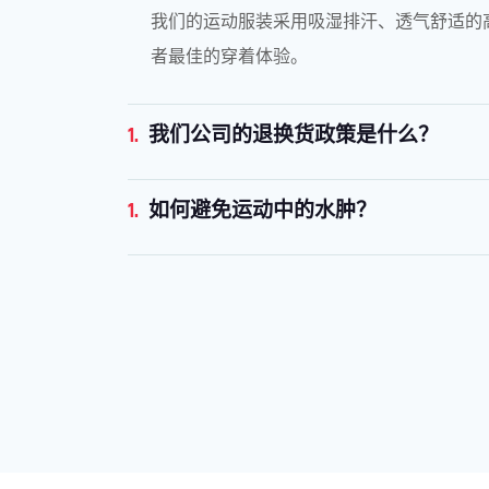
我们的运动服装采用吸湿排汗、透气舒适的
者最佳的穿着体验。
1.
我们公司的退换货政策是什么？
1.
如何避免运动中的水肿？