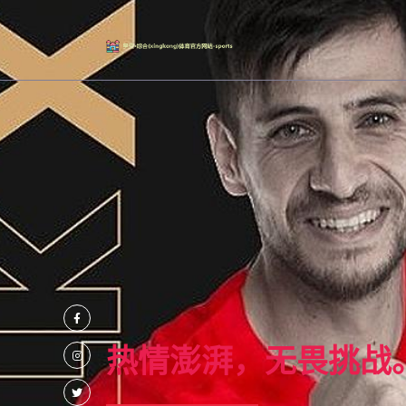
热情澎湃，无畏挑战