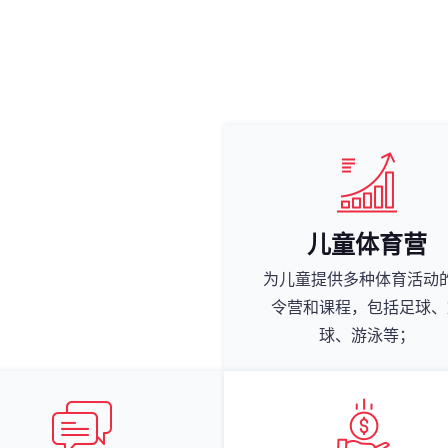
儿童体育营
为儿童提供多种体育活动
令营和课程，包括足球、
球、游泳等；