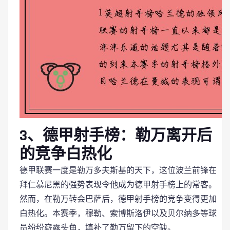
3、德甲射手榜：勒万离开后
的竞争白热化
德甲联赛一度是勒万多夫斯基的天下，这位波兰前锋在
拜仁慕尼黑的强势表现令他成为德甲射手榜上的常客。
然而，在勒万转会巴萨后，德甲射手榜的竞争变得更加
白热化。本赛季，穆勒、索博斯洛伊以及贝尔纳多等球
员纷纷崭露头角，填补了勒万留下的空缺。