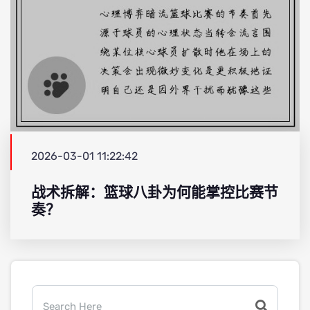
2026-03-01 11:22:42
战术拆解：篮球八卦为何能掌控比赛节
奏？