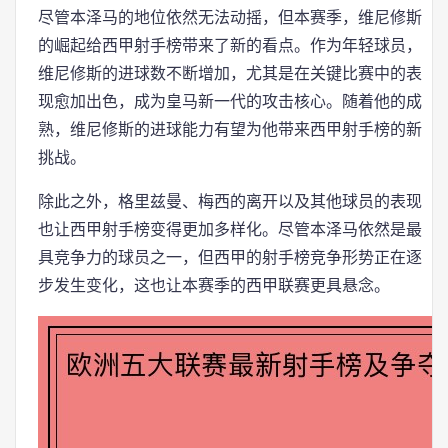
尽管本泽马的地位依然无法动摇，但本赛季，维尼修斯
的崛起给西甲射手榜带来了新的看点。作为年轻球员，
维尼修斯的进球数不断增加，尤其是在关键比赛中的表
现愈加出色，成为皇马新一代的攻击核心。随着他的成
熟，维尼修斯的进球能力有望为他带来西甲射手榜的新
挑战。
除此之外，格里兹曼、梅西的离开以及其他球员的表现
也让西甲射手榜变得更加多样化。尽管本泽马依然是最
具竞争力的球员之一，但西甲的射手榜竞争形势正在逐
步发生变化，这也让本赛季的西甲联赛更具悬念。