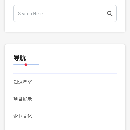
导航
知道星空
项目展示
企业文化