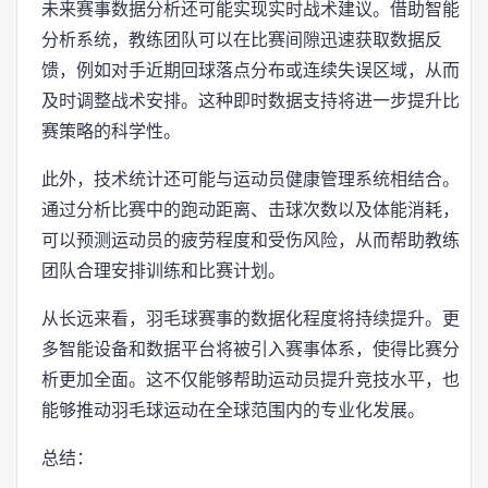
未来赛事数据分析还可能实现实时战术建议。借助智能
分析系统，教练团队可以在比赛间隙迅速获取数据反
馈，例如对手近期回球落点分布或连续失误区域，从而
及时调整战术安排。这种即时数据支持将进一步提升比
赛策略的科学性。
此外，技术统计还可能与运动员健康管理系统相结合。
通过分析比赛中的跑动距离、击球次数以及体能消耗，
可以预测运动员的疲劳程度和受伤风险，从而帮助教练
团队合理安排训练和比赛计划。
从长远来看，羽毛球赛事的数据化程度将持续提升。更
多智能设备和数据平台将被引入赛事体系，使得比赛分
析更加全面。这不仅能够帮助运动员提升竞技水平，也
能够推动羽毛球运动在全球范围内的专业化发展。
总结：