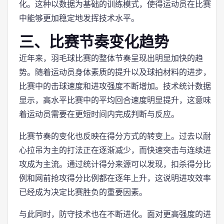
化。这种以数据为基础的训练模式，使得运动员在比赛
中能够更加稳定地发挥技术水平。
三、比赛节奏变化趋势
近年来，羽毛球比赛的整体节奏呈现出明显加快的趋
势。随着运动员身体素质的提升以及球拍材料的进步，
比赛中的击球速度和进攻强度不断增加。技术统计数据
显示，高水平比赛中的平均回合速度明显提升，这意味
着运动员需要在更短时间内完成判断与反应。
比赛节奏的变化也反映在得分方式的转变上。过去以耐
心拉吊为主的打法正在逐渐减少，而快速突击与连续进
攻成为主流。通过统计得分来源可以发现，扣杀得分比
例和网前抢攻得分比例都在逐年上升，这说明进攻效率
已经成为决定比赛胜负的重要因素。
与此同时，防守技术也在不断进化。面对更高强度的进