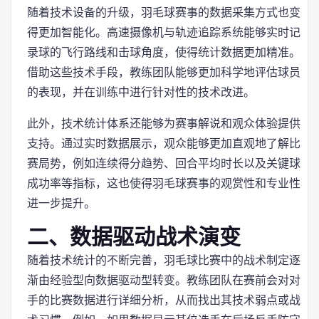
随着技术设备的升级，羽毛球赛事的数据采集方式也变
得更加智能化。高速摄像机与轨迹追踪系统能够实时记
录球的飞行路线和击球角度，使得统计数据更加精准。
借助这些技术手段，教练团队能够更加科学地评估球员
的表现，并在训练中进行针对性的技术改进。
此外，技术统计体系还能够为赛事解说和观众体验提供
支持。通过实时数据展示，观众能够更加直观地了解比
赛局势，例如连续得分趋势、回合平均时长以及关键球
成功率等指标，这也使得羽毛球赛事的观赏性和专业性
进一步提升。
二、数据驱动战术演变
随着技术统计的不断完善，羽毛球比赛中的战术制定逐
渐由经验型向数据驱动型转变。教练团队在赛前会对对
手的比赛数据进行详细分析，从而找出其技术弱点或战