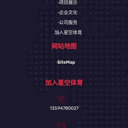
项目展示
企业文化
公司服务
加入星空体育
网站地图
SiteMap
加入星空体育
13594780027