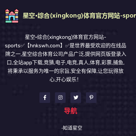
星空·综合(xingkong)体育官方网站-
sports✅【hnkswh.com】✅是世界最受欢迎的在线品
牌之一,星空综合体育公司产品广泛,提供网页版登录入
口,全站app下载,竞猜,电子,电竞,真人,体育,彩票,捕鱼,
将秉承以服务为唯一的宗旨,安全有保障,让您玩得放
心,开心娱乐！
导航
知道星空