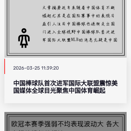
2026-03-25 11:39:20
中国棒球队首次进军国际大联盟震惊美
国媒体全球目光聚焦中国体育崛起