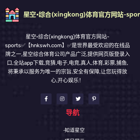
星空·综合(xingkong)体育官方网站-
sports✅【hnkswh.com】✅是世界最受欢迎的在线品
牌之一,星空综合体育公司产品广泛,提供网页版登录入
口,全站app下载,竞猜,电子,电竞,真人,体育,彩票,捕鱼,
将秉承以服务为唯一的宗旨,安全有保障,让您玩得放
心,开心娱乐！
导航
知道星空