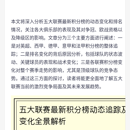
本文将深入分析五大联赛最新积分榜的动态变化和排名
情况，关注各大俱乐部的表现及其对争冠、欧战资格以
及降级区的影响。文章分为三个主要方面进行阐述：一
是对英超、西甲、德甲、意甲和法甲积分榜的整体追
踪；二是排名变化的背后原因分析，包括球队的状态波
动、关键球员的表现和战术变化；三是各联赛积分榜变
化对整个赛季走势的影响，尤其是顶级球队的竞争态
势。通过这三方面的探讨，读者将能更全面地了解五大
联赛当前的激烈竞争局面及其未来发展趋势。