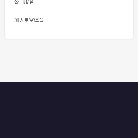
公司服务
加入星空体育