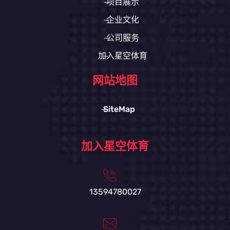
项目展示
企业文化
公司服务
加入星空体育
网站地图
SiteMap
加入星空体育
13594780027