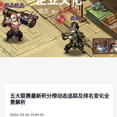
企业文化
首页
企业文化
五大联赛最新积分榜动态追踪及排名变化全
景解析
2026-03-26 10:49:35