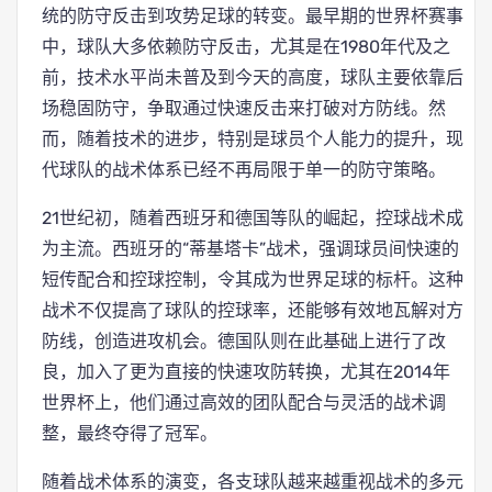
统的防守反击到攻势足球的转变。最早期的世界杯赛事
中，球队大多依赖防守反击，尤其是在1980年代及之
前，技术水平尚未普及到今天的高度，球队主要依靠后
场稳固防守，争取通过快速反击来打破对方防线。然
而，随着技术的进步，特别是球员个人能力的提升，现
代球队的战术体系已经不再局限于单一的防守策略。
21世纪初，随着西班牙和德国等队的崛起，控球战术成
为主流。西班牙的“蒂基塔卡”战术，强调球员间快速的
短传配合和控球控制，令其成为世界足球的标杆。这种
战术不仅提高了球队的控球率，还能够有效地瓦解对方
防线，创造进攻机会。德国队则在此基础上进行了改
良，加入了更为直接的快速攻防转换，尤其在2014年
世界杯上，他们通过高效的团队配合与灵活的战术调
整，最终夺得了冠军。
随着战术体系的演变，各支球队越来越重视战术的多元