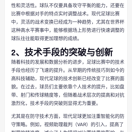
性和灵活性。球队不仅要具备攻守平衡的能力，还要在
比赛中根据对手的特点实时调整战术。现代足球比赛
中，灵活的战术变换已经成为一种趋势，尤其在世界杯
这种高水平赛事中，能够根据场上形势进行快速调整的
球队往往能取得更加理想的成绩。
2、技术手段的突破与创新
随着科技的发展和数据分析的进步，足球比赛中的技术
手段也经历了飞速的提升。从早期的传统技巧到如今的
高科技辅助，现代足球的技术创新已经改变了比赛的面
貌。在过去，球员们主要依靠个人技术的提升，比如盘
带、射门和传球精度等，但随着战术层次的提高和对抗
激烈化，技术手段的突破则显得尤为重要。
尤其是在防守技术方面，现代足球更加注重智能化的防
守策略。例如，视频助理裁判（VAR）的引入，提高了