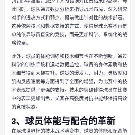
判罚的精准度，减少了人为错误对比赛结果的影响。与
此同时，球队通过数据分析来指导战术布局，深入研究
对手的进攻方式和弱点，提前做出针对性的战术部署。
这种依赖技术和数据支持的方式，使得足球比赛不再是
单纯依靠球员直觉的竞技，而是更加科学、系统化的战
略较量。
此外，球员的体能训练和技术细节也在不断创新。通过
科学的训练手段和运动数据监控，球员的身体素质和技
术细节得到大幅提升。球员的爆发力、耐力、灵敏度和
肌肉反应速度等方面得到了全面的增强，为比赛中的技
术表现提供了更强的支持。技术的突破使得球员在比赛
中的表现更加出色，尤其在高强度对抗中能够保持高效
的竞技状态。
3、球员体能与配合的革新
在足球世界杯的技术战术演变中，球员的体能和配合能