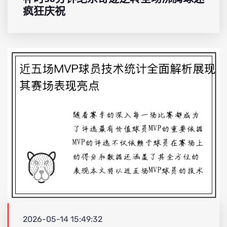
疯狂庆祝
2026-05-14 15:49:32