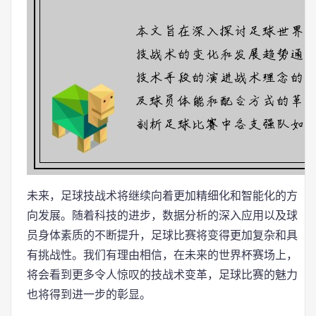
未来，足球技战术将继续向着更加精细化和智能化的方
向发展。随着科技的进步，数据分析的深入应用以及球
员身体素质的不断提升，足球比赛将变得更加复杂和具
有挑战性。我们有理由相信，在未来的世界杯赛场上，
将会看到更多令人惊叹的技战术变革，足球比赛的魅力
也将得到进一步的彰显。