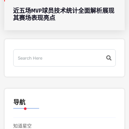
近五场MVP球员技术统计全面解析展现
其赛场表现亮点
导航
知道星空