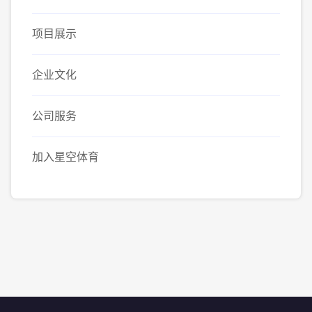
项目展示
企业文化
公司服务
加入星空体育