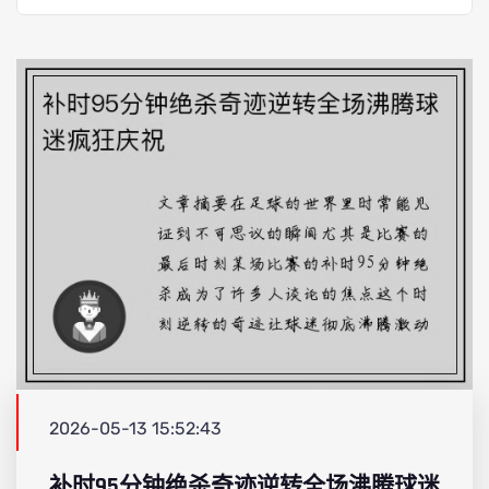
2026-05-13 15:52:43
补时95分钟绝杀奇迹逆转全场沸腾球迷