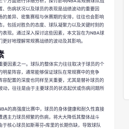
三个方面进行详细分析，探讨影响NBA常规赛球队战
置、伤病状况以及球员的表现是战绩波动的重要因
场的差异、密集赛程与休赛期的安排，往往也会影响
态，包括对胜负的态度、球队凝聚力以及关键时刻的
的表现。通过深入探讨这些因素，本文旨在为NBA球
们更好地理解常规赛战绩的波动及其影响。
素
最重要因素之一。球队的整体实力往往取决于球员的个
的明星阵容，通常能够保证球队在常规赛中的竞争
阵容配置的深度也同样至关重要，尤其是替补球员的
现波动，往往是由于主要球员的状态起伏或伤病问题所
NBA的高强度比赛中，球员的身体健康和耐久性直接
遭遇主力球员频繁的伤病，将大大降低其整体战斗
士，由于核心球员如斯蒂芬·库里的长期伤缺，导致球队