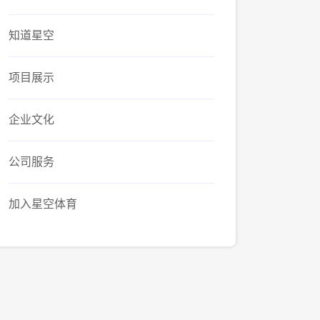
知道星空
项目展示
企业文化
公司服务
加入星空体育