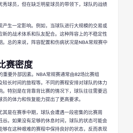
优秀球员，但在缺乏明星球员的带领下，球队的战绩
现产生一定影响。例如，当球队进行大规模的交易或
应新的战术体系和队友配合。这种阵容上的不稳定性
期。总的来说，阵容配置和伤病状况是NBA常规赛中
比赛密度
的重要外部因素。NBA常规赛通常由82场比赛组
及较长时间的旅程等。不同的赛程安排对球队的体力
响。特别是在背靠背比赛的情况下，球队往往需要迅
球员的体力和恢复能力提出了更高要求。
尤其是在赛季中期，球队会遭遇一段密集的比赛周
低谷。如果没有足够的休息时间，球队的状态可能会
能够在这种艰难的赛程中保持良好的状态，反而表现