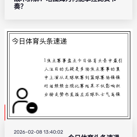
奏？
2026-02-08 13:40:02