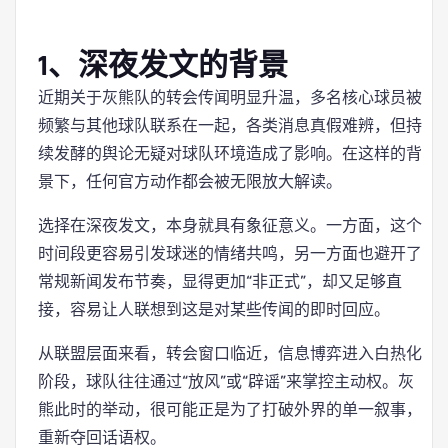
1、深夜发文的背景
近期关于灰熊队的转会传闻明显升温，多名核心球员被
频繁与其他球队联系在一起，各类消息真假难辨，但持
续发酵的舆论无疑对球队环境造成了影响。在这样的背
景下，任何官方动作都会被无限放大解读。
选择在深夜发文，本身就具有象征意义。一方面，这个
时间段更容易引发球迷的情绪共鸣，另一方面也避开了
常规新闻发布节奏，显得更加“非正式”，却又足够直
接，容易让人联想到这是对某些传闻的即时回应。
从联盟层面来看，转会窗口临近，信息博弈进入白热化
阶段，球队往往通过“放风”或“辟谣”来掌控主动权。灰
熊此时的举动，很可能正是为了打破外界的单一叙事，
重新夺回话语权。