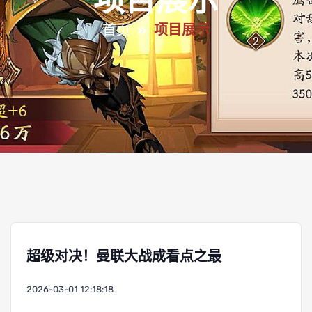
项目展示
首页
项目展示
超级对决！曼联大战成看点之最
2026-03-01 12:18:18