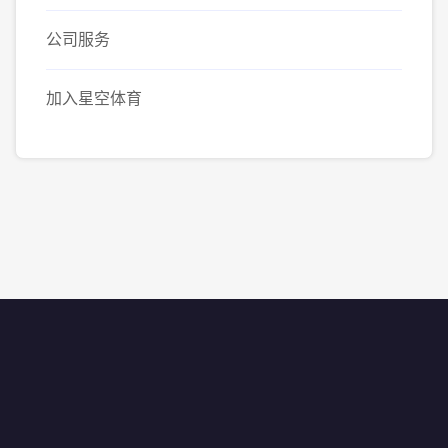
公司服务
加入星空体育