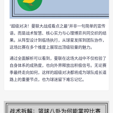
“超级对决！曼联大战成看点之最”并非一句简单的宣传
语，而是战术智慧、核心实力与心理博弈共同交织的结
果。从阵型设计到临场执行，从球星发挥到团队协作，
这场比赛在多个维度上展现出顶级较量的魅力。
通过全面解析可以看到，曼联在这场大战中不仅检验了
自身体系的成熟度，也向外界释放出积极信号。无论赛
季最终走向如何，这样的超级对决都将成为球队成长道
路上的重要节点，也为球迷留下难忘记忆。