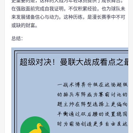
更重要的是，这样的大战为年轻球员提供了成长舞台。
在强敌面前完成自我证明，不仅积累经验，也为球队未
来发展储备信心与动力。这种历练，是漫长赛季中不可
或缺的财富。
总结：