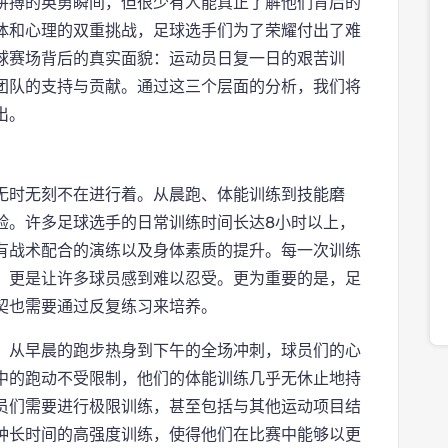
拼搏的英勇瞬间，但很少有人能真正了解他们背后的
体和心理的双重挑战，足球选手们为了荣耀付出了难
球赛场背后的真实面貌：运动员日复一日的艰苦训
团队的支持与贡献。通过这三个层面的分析，我们将
出。
无时无刻不在进行着。从晨跑、体能训练到技能磨
验。许多足球选手的日常训练时间长达8小时以上，
有战术配合的演练以及身体素质的提升。每一次训练
，更是让许多球员感到难以忍受。更为重要的是，足
契也需要通过反复练习来培养。
。从早晨的跑步热身到下午的全场冲刺，球员们的心
中的跑动不受限制，他们的体能训练几乎无休止地持
员们需要进行极限训练，甚至包括与其他运动项目结
种长时间的高强度训练，使得他们在比赛中能够以更