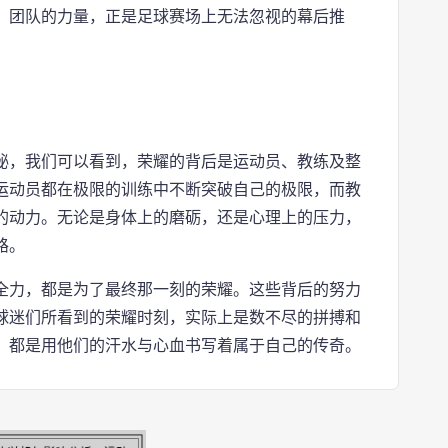
。团队的力量，正是足球赛场上无法忽视的幕后推
秘，我们可以看到，荣耀的背后是运动员、教练及整
运动员都在极限的训练中不断突破自己的极限，而教
的动力。无论是身体上的磨砺，还是心理上的压力，
路。
全力，都是为了最终那一刻的荣耀。这些背后的努力
球迷们所看到的荣耀时刻，实际上是数不尽的拼搏和
，都是用他们的汗水与心血书写着属于自己的传奇。