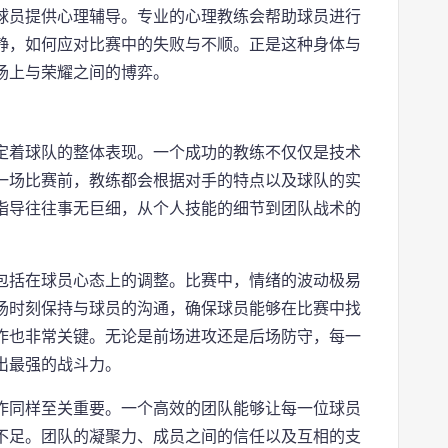
球员提供心理辅导。专业的心理教练会帮助球员进行
静，如何应对比赛中的失败与不顺。正是这种身体与
场上与荣耀之间的博弈。
定着球队的整体表现。一个成功的教练不仅仅是技术
一场比赛前，教练都会根据对手的特点以及球队的实
指导往往事无巨细，从个人技能的细节到团队战术的
。
包括在球员心态上的调整。比赛中，情绪的波动极易
场时刻保持与球员的沟通，确保球员能够在比赛中找
作也非常关键。无论是前场进攻还是后场防守，每一
出最强的战斗力。
作同样至关重要。一个高效的团队能够让每一位球员
不足。团队的凝聚力、成员之间的信任以及互相的支