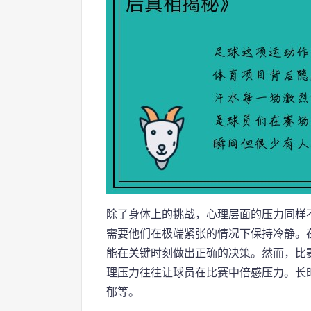
除了身体上的挑战，心理层面的压力同样
需要他们在极端紧张的情况下保持冷静。
能在关键时刻做出正确的决策。然而，比
理压力往往让球员在比赛中倍感压力。长
郁等。