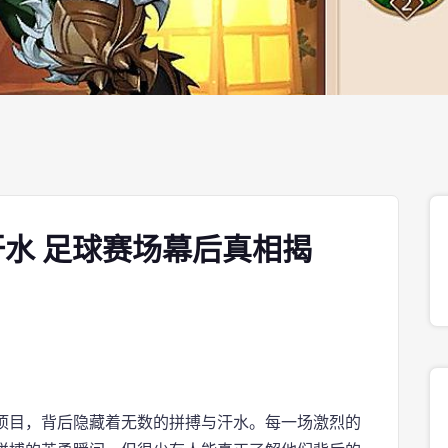
水 足球赛场幕后真相揭
项目，背后隐藏着无数的拼搏与汗水。每一场激烈的