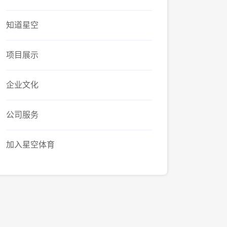
知道星空
项目展示
企业文化
公司服务
加入星空体育