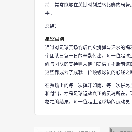
持，常常能够在关键时刻逆转比赛的局势
手。
总结：
星空官网
通过对足球赛场背后真实拼搏与汗水的揭
个团队日复一日的辛勤付出。每一位足球
练与团队的支持则为他们提供了不断前进
这些都成为了成就一位顶级球员的必经之
在赛场上的每一次挥汗如雨、每一次拼尽
和付出，才是足球运动真正的灵魂所在。
牺牲的结果。每一位走上足球场的运动员