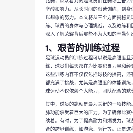
比赛，观众看到的是球员们在赛场上奋力
辛酸和努力。从长时间的艰苦训练，到身
以想象的努力。本文将从三个方面揭秘足
练、球员的身体与心理挑战，以及教练和
深入了解荣耀背后那些不为人知的辛勤付
1、艰苦的训练过程
足球运动员的训练过程可以说是高强度且
练，球员们每天都在为比赛积累力量和经
这些训练内容不仅仅包括球技的提高，还
都充满了挑战，尤其是高强度的体能训练
球运动不仅依赖个人能力，团队配合的默
其中，球员的跑动是最为关键的一项技能
肺功能承受着巨大的压力。为了确保比赛
续着。有时，为了提高耐力和爆发力，球
合的跨界训练，如游泳、骑行等。正是这