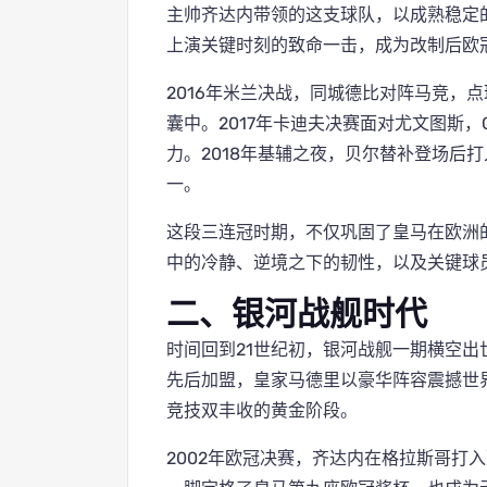
主帅齐达内带领的这支球队，以成熟稳定
上演关键时刻的致命一击，成为改制后欧
2016年米兰决战，同城德比对阵马竞，
囊中。2017年卡迪夫决赛面对尤文图斯
力。2018年基辅之夜，贝尔替补登场后
一。
这段三连冠时期，不仅巩固了皇马在欧洲
中的冷静、逆境之下的韧性，以及关键球
二、银河战舰时代
时间回到21世纪初，银河战舰一期横空
先后加盟，皇家马德里以豪华阵容震撼世
竞技双丰收的黄金阶段。
2002年欧冠决赛，齐达内在格拉斯哥打