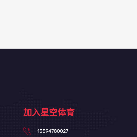
加入星空体育
13594780027