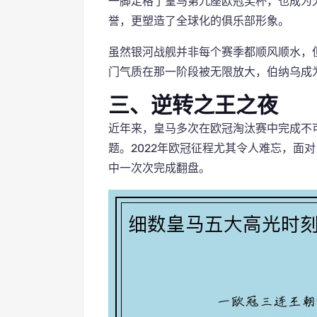
一脚定格了皇马第九座欧冠奖杯，也成为
誉，更塑造了全球化的俱乐部形象。
虽然银河战舰并非每个赛季都顺风顺水，
门气质在那一阶段被无限放大，伯纳乌成
三、逆转之王之夜
近年来，皇马多次在欧冠淘汰赛中完成不可
题。2022年欧冠征程尤其令人难忘，面
中一次次完成翻盘。