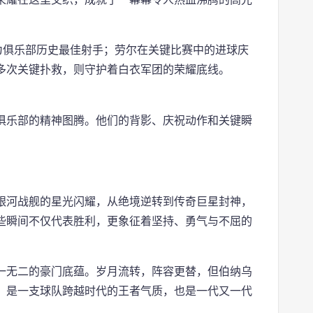
为俱乐部历史最佳射手；劳尔在关键比赛中的进球庆
多次关键扑救，则守护着白衣军团的荣耀底线。
俱乐部的精神图腾。他们的背影、庆祝动作和关键瞬
银河战舰的星光闪耀，从绝境逆转到传奇巨星封神，
些瞬间不仅代表胜利，更象征着坚持、勇气与不屈的
一无二的豪门底蕴。岁月流转，阵容更替，但伯纳乌
，是一支球队跨越时代的王者气质，也是一代又一代