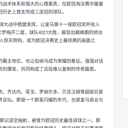
的战术体系和强大的心理素质，在欧冠淘汰赛中屡屡
冠历史上首支完成三连冠的球队。
点球大战中稳健发挥，让皇马第十一座欧冠奖杯收入
，C罗梅开二度，球队4比1大胜，展现出巅峰期的统治
打入惊天倒钩，成为欧冠决赛史上最经典的画面之
的霸主地位，也让伯纳乌成为荣耀的象征。强强对话
员的爆发，共同构成了这段难以复制的传奇篇章。
出世。齐达内、菲戈、罗纳尔多、贝克汉姆等超级巨星
界足坛。那是一个群星闪耀的年代，也是皇马商业与
入那记凌空抽射，被誉为欧冠历史最佳进球之一。那