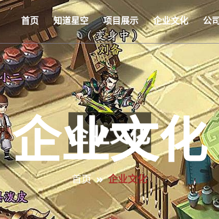
首页
知道星空
项目展示
企业文化
公
企业文化
首页
企业文化