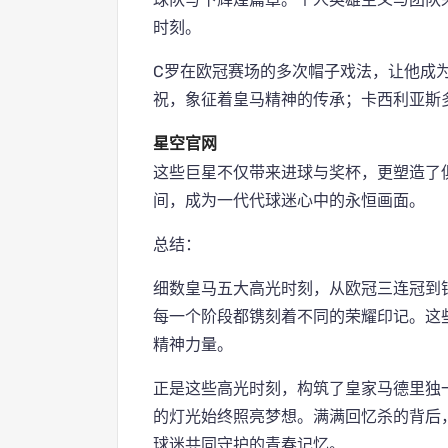
时刻。
C罗在欧冠赛场的多次帽子戏法，让他成
祝，象征着皇马精神的传承；卡西利亚斯
星空官网
这些巨星不仅带来进球与奖杯，更塑造了
间，成为一代代球迷心中的永恒画面。
总结：
细数皇马五大高光时刻，从欧冠三连冠到
每一个阶段都镌刻着不同的荣耀印记。这
精神力量。
正是这些高光时刻，构筑了皇家马德里独
的灯光始终照亮梦想。满满回忆杀的背后
球迷共同守护的青春记忆。