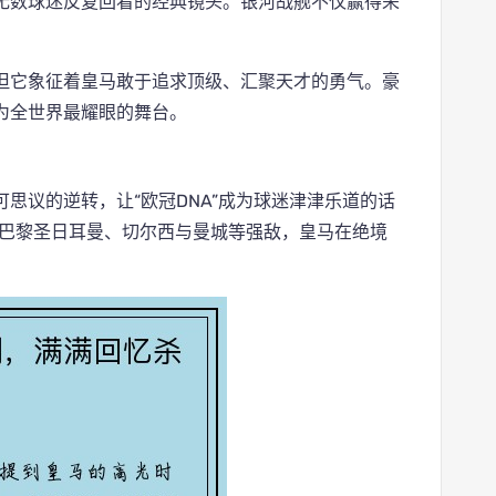
无数球迷反复回看的经典镜头。银河战舰不仅赢得荣
但它象征着皇马敢于追求顶级、汇聚天才的勇气。豪
为全世界最耀眼的舞台。
思议的逆转，让“欧冠DNA”成为球迷津津乐道的话
对巴黎圣日耳曼、切尔西与曼城等强敌，皇马在绝境