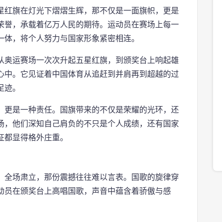
星红旗在灯光下熠熠生辉，那不仅是一面旗帜，更是
荣誉，承载着亿万人民的期待。运动员在赛场上每一
一体，将个人努力与国家形象紧密相连。
从奥运赛场一次次升起五星红旗，到颁奖台上响起雄
心中。它见证着中国体育从追赶到并肩再到超越的过
足迹。
，更是一种责任。国旗带来的不仅是荣耀的光环，还
场，他们深知自己肩负的不只是个人成绩，还有国家
征都显得格外庄重。
，全场肃立，那份震撼往往难以言表。国歌的旋律穿
动员在颁奖台上高唱国歌，声音中蕴含着骄傲与感