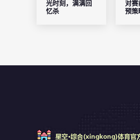
光时刻，满满回
对赛
忆杀
预策